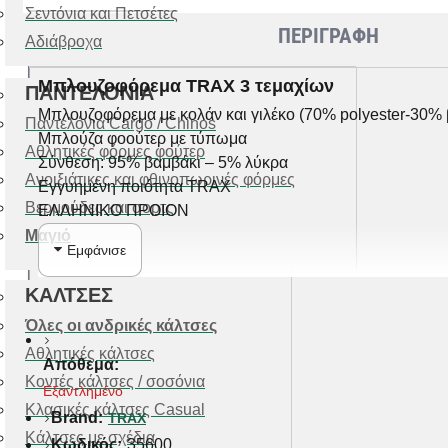
Σεντόνια και Πετσέτες
ΠΕΡΙΓΡΑΦΗ
Αδιάβροχα
Μπλουζοφόρεμα TRAX 3 τεμαχίων
ΠΑΝΤΕΛΟΝΙΑ
Μπλουζοφόρεμα με κολάν και γιλέκο (70% polyester-30% 
Παντελόνια Cargo / Chinos
Μπλούζα φοούτερ με τύπωμα
Αθλητικές φόρμες φούτερ
Σύνθεση: 95% βαμβάκι – 5% λύκρα
Ανοιξιάτικες και φθινοπωρινές φόρμες
Εγγυημένη ποιότητα TRAX
Βερμούδες και σορτς
ΕΛΛΗΝΙΚΟ ΠΡΟΙΟΝ
Μαγιό
ΚΑΛΤΣΕΣ
Όλες οι ανδρικές κάλτσες
Αθλητικές κάλτσες
Απόθεμα:
Κοντές κάλτσες / σοσόνια
Εξαντλημένο
Κλασικές κάλτσες Casual
Brand:
TRAX
Κάλτσες με σχέδια
Κωδικός:
35600