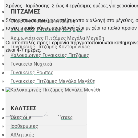
Χρόνος Παράδοσης: 2 έως 4 εργάσιμες ημέρες για χερσαίους
ΠΙΤΖΑΜΕΣ
Όλες οι γυναικείες πιτζάμες
Σε περίπτωση που χρειαστείτε κάποια αλλαγή στο μέγεθος
το νέο προιόν κάνετε ανταλλαγή χέρι με χέρι το παλιό προιόν 
Χειμερινές Γυναικείες Πιτζάμες
Χειμωνιάτικες Πιτζάμες Μεγάλα Μεγέθη
Οι αποστολές προς Γερμανία πραγματοποιούνται καθημερινά
Γυναικείες Πιτζάμες Κοντομάνικες
είναι 4-7 ημέρες.
Καλοκαιρινές Γυναικείες Πιτζάμες
Γυναικεία Νυχτικά
Γυναικείες Ρόμπες
Γυναικείες Πιτζάμες Μεγάλα Μεγέθη
Καλοκαιρινές Πιτζάμες Μεγάλα Μεγέθη
ΚΑΛΤΣΕΣ
1-5 Ετών
6-16 Ετών
Όλες οι γυναικείες κάλτσες
Brand:
TRAX
Ισοθερμικές
Παιδικό σετ TRAX για σχολικές
Αθλητικές
παραστάσεις