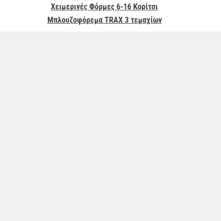
Χειμερινές Φόρμες 6-16 Κορίτσι
Μπλουζοφόρεμα TRAX 3 τεμαχίων