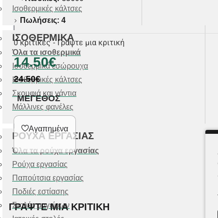
Ισοθερμικές κάλτσες
Πωλήσεις: 4
ΙΣΟΘΕΡΜΙΚΑ
0 κριτικές
-
Γράψτε μια κριτική
Όλα τα ισοθερμικά
14.50€
Ισοθερμικά εσώρουχα
24.50€
Ισοθερμικές κάλτσες
Σκουφιά και γάντια
ΜΕΓΕΘΟΣ
Μάλλινες φανέλες
Αγαπημένα
ΡΟΥΧΑ ΕΡΓΑΣΙΑΣ
Όλα τα ρούχα εργασίας
Ρούχα εργασίας
Παπούτσια εργασίας
Ποδιές εστίασης
Στολές μαγείρων
ΓΡΆΨΤΕ ΜΙΑ ΚΡΙΤΙΚΉ