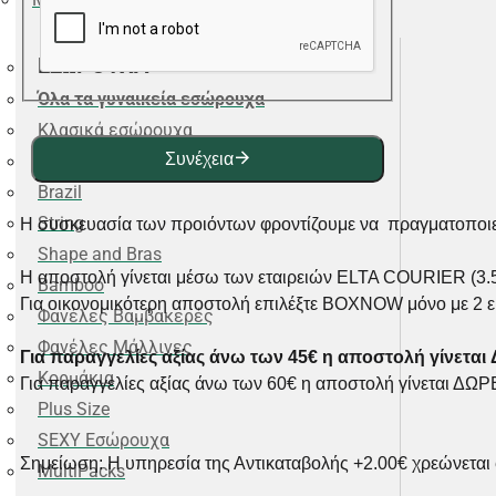
ΕΣΩΡΟΥΧΑ
Όλα τα γυναικεία εσώρουχα
Κλασικά εσώρουχα
Συνέχεια
Slip
Brazil
String
Η συσκευασία των προιόντων φροντίζουμε να πραγματοποιεί
Shape and Bras
Η αποστολή γίνεται μέσω των εταιρειών ELTA COURIER (3
Bamboo
Για οικονομικότερη αποστολή επιλέξτε BOXNOW μόνο με 2 
Φανέλες Βαμβακερές
Φανέλες Μάλλινες
Για παραγγελίες αξίας άνω των 45€ η αποστολή γίνετα
Κορμάκια
Για παραγγελίες αξίας άνω των 60€ η αποστολή γίνεται Δ
Plus Size
SEXY Εσώρουχα
Σημείωση: Η υπηρεσία της Αντικαταβολής +2.00€ χρεώνεται e
MultiPacks